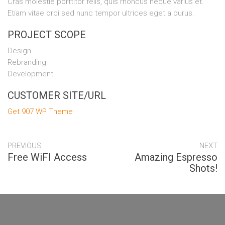
Cras molestie porttitor felis, quis rhoncus neque varius et.
Etiam vitae orci sed nunc tempor ultrices eget a purus.
PROJECT SCOPE
Design
Rebranding
Development
CUSTOMER SITE/URL
Get 907 WP Theme
PREVIOUS
NEXT
Free WiFI Access
Amazing Espresso
Shots!